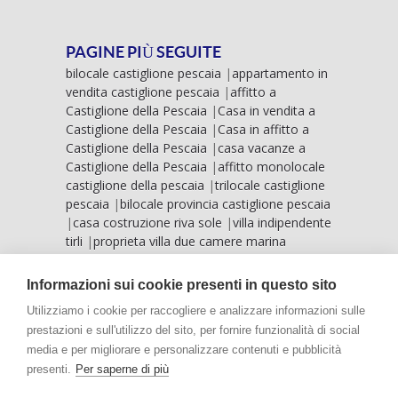
PAGINE PIÙ SEGUITE
bilocale castiglione pescaia
|
appartamento in
vendita castiglione pescaia
|
affitto a
Castiglione della Pescaia
|
Casa in vendita a
Castiglione della Pescaia
|
Casa in affitto a
Castiglione della Pescaia
|
casa vacanze a
Castiglione della Pescaia
|
affitto monolocale
castiglione della pescaia
|
trilocale castiglione
pescaia
|
bilocale provincia castiglione pescaia
|
casa costruzione riva sole
|
villa indipendente
tirli
|
proprieta villa due camere marina
grosseto
|
vista mare castiglione pescaia
|
villa
mare riva sole
|
case vista mare marina
Informazioni sui cookie presenti in questo sito
grosseto
|
villa vista mare punta ala
|
Utilizziamo i cookie per raccogliere e analizzare informazioni sulle
prestazioni e sull'utilizzo del sito, per fornire funzionalità di social
media e per migliorare e personalizzare contenuti e pubblicità
presenti.
Per saperne di più