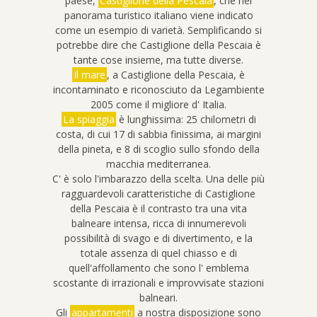
paese,
Castiglione della Pescaia
, che nel
panorama turistico italiano viene indicato
come un esempio di varietà. Semplificando si
potrebbe dire che Castiglione della Pescaia è
tante cose insieme, ma tutte diverse.
Il mare
, a Castiglione della Pescaia, è
incontaminato e riconosciuto da Legambiente
2005 come il migliore d' Italia.
La spiaggia
è lunghissima: 25 chilometri di
costa, di cui 17 di sabbia finissima, ai margini
della pineta, e 8 di scoglio sullo sfondo della
macchia mediterranea.
C' è solo l'imbarazzo della scelta. Una delle più
ragguardevoli caratteristiche di Castiglione
della Pescaia è il contrasto tra una vita
balneare intensa, ricca di innumerevoli
possibilità di svago e di divertimento, e la
totale assenza di quel chiasso e di
quell'affollamento che sono l' emblema
scostante di irrazionali e improvvisate stazioni
balneari.
Gli
appartamenti
a nostra disposizione sono