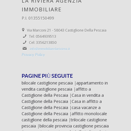
LA RIVIERA AGENZIA
IMMOBILIARE
P.I. 01355150499
Via Marconi 21 - 58043 Castiglione Della Pescaia
Tel: 0564939513
Cel: 3356213850
info@immobiliarelariviera.it
Privacy Policy
PAGINE PIÙ SEGUITE
bilocale castiglione pescaia
|
appartamento in
vendita castiglione pescaia
|
affitto a
Castiglione della Pescaia
|
Casa in vendita a
Castiglione della Pescaia
|
Casa in affitto a
Castiglione della Pescaia
|
casa vacanze a
Castiglione della Pescaia
|
affitto monolocale
castiglione della pescaia
|
trilocale castiglione
pescaia
|
bilocale provincia castiglione pescaia