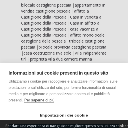
bilocale castiglione pescaia
|
appartamento in
vendita castiglione pescaia
|
affitto a
Castiglione della Pescaia
|
Casa in vendita a
Castiglione della Pescaia
|
Casa in affitto a
Castiglione della Pescaia
|
casa vacanze a
Castiglione della Pescaia
|
affitto monolocale
castiglione della pescaia
|
trilocale castiglione
pescaia
|
bilocale provincia castiglione pescaia
|
casa costruzione riva sole
|
villa indipendente
tirli
|
proprieta villa due camere marina
grosseto
|
vista mare castiglione pescaia
|
villa
mare riva sole
|
case vista mare marina
Informazioni sui cookie presenti in questo sito
grosseto
|
villa vista mare punta ala
|
Utilizziamo i cookie per raccogliere e analizzare informazioni sulle
prestazioni e sull'utilizzo del sito, per fornire funzionalità di social
media e per migliorare e personalizzare contenuti e pubblicità
presenti.
Per saperne di più
HOME
L'AGENZIA
Impostazioni dei cookie
STABILIMENTO BALNEARE 'LA PERLA'
CHI SIAMO
CONTATTI
VENDITE
AFFITTI
Per darti una esperienza di navigazione migliore questo sito utilizza cookie