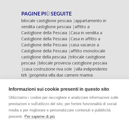
PAGINE PIÙ SEGUITE
bilocale castiglione pescaia
|
appartamento in
vendita castiglione pescaia
|
affitto a
Castiglione della Pescaia
|
Casa in vendita a
Castiglione della Pescaia
|
Casa in affitto a
Castiglione della Pescaia
|
casa vacanze a
Castiglione della Pescaia
|
affitto monolocale
castiglione della pescaia
|
trilocale castiglione
pescaia
|
bilocale provincia castiglione pescaia
|
casa costruzione riva sole
|
villa indipendente
tirli
|
proprieta villa due camere marina
grosseto
|
vista mare castiglione pescaia
|
villa
mare riva sole
|
case vista mare marina
Informazioni sui cookie presenti in questo sito
grosseto
|
villa vista mare punta ala
|
Utilizziamo i cookie per raccogliere e analizzare informazioni sulle
prestazioni e sull'utilizzo del sito, per fornire funzionalità di social
media e per migliorare e personalizzare contenuti e pubblicità
presenti.
Per saperne di più
HOME
L'AGENZIA