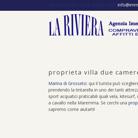
Tel. 0564939513
Cell. 3356213850
info@immob
proprieta villa due came
Marina di Grosseto
: qui il turista può scegli
prendendo la tintarella in uno dei tanti attrez
sport acquatici praticabili quali vela, kitesur
a cavallo nella Maremma. Se cerchi una
prop
sapremo come aiutarti!