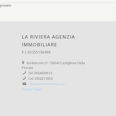
grosseto
LA RIVIERA AGENZIA
IMMOBILIARE
P.I. 01355150499
Via Marconi 21 - 58043 Castiglione Della
Pescaia
Tel: 0564939513
Cel: 3356213850
info@immobiliarelariviera.it
Privacy Policy