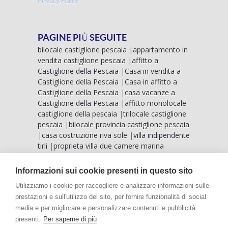
Privacy Policy
PAGINE PIÙ SEGUITE
bilocale castiglione pescaia
|
appartamento in
vendita castiglione pescaia
|
affitto a
Castiglione della Pescaia
|
Casa in vendita a
Castiglione della Pescaia
|
Casa in affitto a
Castiglione della Pescaia
|
casa vacanze a
Castiglione della Pescaia
|
affitto monolocale
castiglione della pescaia
|
trilocale castiglione
pescaia
|
bilocale provincia castiglione pescaia
|
casa costruzione riva sole
|
villa indipendente
tirli
|
proprieta villa due camere marina
grosseto
|
vista mare castiglione pescaia
|
villa
mare riva sole
|
case vista mare marina
Informazioni sui cookie presenti in questo sito
grosseto
|
villa vista mare punta ala
|
Utilizziamo i cookie per raccogliere e analizzare informazioni sulle
prestazioni e sull'utilizzo del sito, per fornire funzionalità di social
media e per migliorare e personalizzare contenuti e pubblicità
presenti.
Per saperne di più