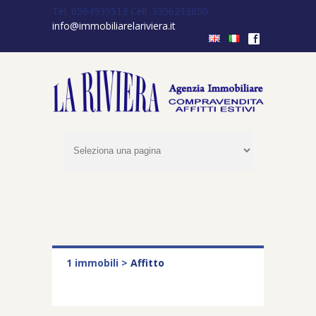
Tel. 0564939513
Cell. 3356213850
info@immobiliarelariviera.it
f
1 immobili >
Affitto