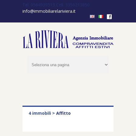
Tel. 0564939513
Cell. 3356213850
info@immobiliarelariviera.it
f
4 immobili >
Affitto