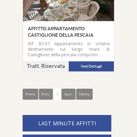
AFFITTO APPARTAMENTO
CASTIGLIONE DELLA PESCAIA
Rif: BS.07
Appartamento in schiera
direttamente sul lungo mare di
Castiglione della pescaia composto ...
Tratt. Riservata
Vedi Dettagli
Primo
Prec.
1
Succ.
Ultimo
LAST MINUTE AFFITTI