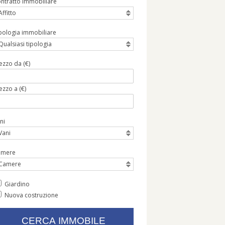
ntratto Immobiliare
Affitto
pologia immobiliare
Qualsiasi tipologia
ezzo da (€)
ezzo a (€)
ni
Vani
amere
Camere
Giardino
Nuova costruzione