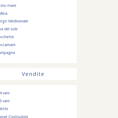
cino mare
llina
orgo Medioevale
va del sole
occhette
occamare
ampagna
Vendite
4 vani
6 vani
llette
ove Costruzioni