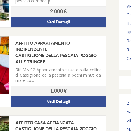
pescaia comoda p...
Vi
2.000 €
Co
Vedi Dettagli
B
Ri
R
AFFITTO APPARTAMENTO
R
INDIPENDENTE
CASTIGLIONE DELLA PESCAIA POGGIO
C
ALLE TRINCEE
Rif: MN.02
Appartamento situato sulla collina
di Castiglione della pescaia a pochi minuti dal
mare co...
1.000 €
Vedi Dettagli
2-
5-
Vi
AFFITTO CASA AFFIANCATA
Nu
CASTIGLIONE DELLA PESCAIA POGGIO