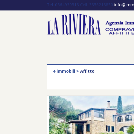
Tel. 0564939513
Cell. 3356213850
info@immob
4 immobili >
Affitto