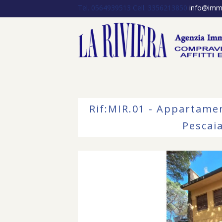
Tel. 0564939513
Cell. 3356213850
info@immob
Rif:MIR.01 - Appartamen
Pescaia