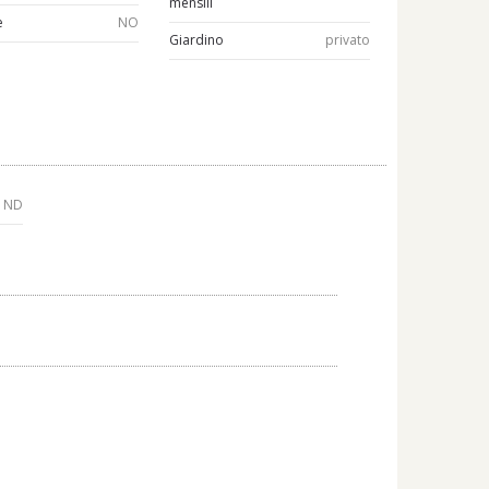
mensili
e
NO
Giardino
privato
ND