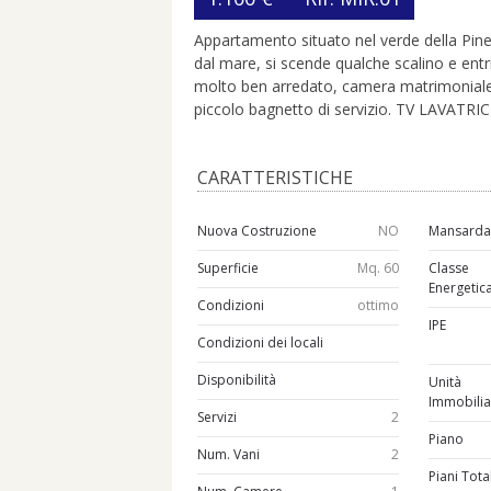
Appartamento situato nel verde della Pine
dal mare, si scende qualche scalino e ent
molto ben arredato, camera matrimoniale
piccolo bagnetto di servizio. TV LAVATR
CARATTERISTICHE
Nuova Costruzione
NO
Mansard
Superficie
Mq. 60
Classe
Energetic
Condizioni
ottimo
IPE
Condizioni dei locali
Disponibilità
Unità
Immobilia
Servizi
2
Piano
Num. Vani
2
Piani Tota