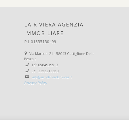
LA RIVIERA AGENZIA
IMMOBILIARE
P.I. 01355150499
Via Marconi 21 - 58043 Castiglione Della
Pescaia
Tel: 0564939513
Cel: 3356213850
info@immobiliarelariviera.it
Privacy Policy