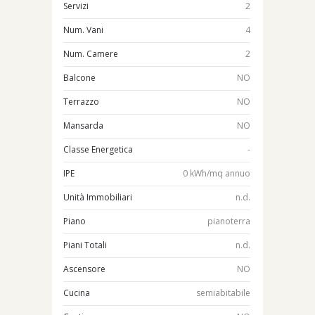
Servizi
2
Num. Vani
4
Num. Camere
2
Balcone
NO
Terrazzo
NO
Mansarda
NO
Classe Energetica
-
IPE
0 kWh/mq annuo
Unità Immobiliari
n.d.
Piano
pianoterra
Piani Totali
n.d.
Ascensore
NO
Cucina
semiabitabile