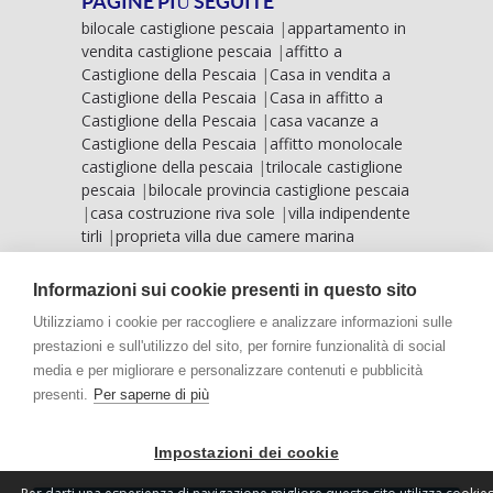
PAGINE PIÙ SEGUITE
bilocale castiglione pescaia
|
appartamento in
vendita castiglione pescaia
|
affitto a
Castiglione della Pescaia
|
Casa in vendita a
Castiglione della Pescaia
|
Casa in affitto a
Castiglione della Pescaia
|
casa vacanze a
Castiglione della Pescaia
|
affitto monolocale
castiglione della pescaia
|
trilocale castiglione
pescaia
|
bilocale provincia castiglione pescaia
|
casa costruzione riva sole
|
villa indipendente
tirli
|
proprieta villa due camere marina
grosseto
|
vista mare castiglione pescaia
|
villa
mare riva sole
|
case vista mare marina
Informazioni sui cookie presenti in questo sito
grosseto
|
villa vista mare punta ala
|
Utilizziamo i cookie per raccogliere e analizzare informazioni sulle
prestazioni e sull'utilizzo del sito, per fornire funzionalità di social
media e per migliorare e personalizzare contenuti e pubblicità
presenti.
Per saperne di più
HOME
L'AGENZIA
Impostazioni dei cookie
STABILIMENTO BALNEARE 'LA PERLA'
CHI SIAMO
CONTATTI
VENDITE
AFFITTI