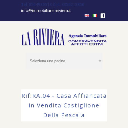
Tel. 0564939513
Cell. 3356213850
info@immobiliarelariviera.it
f
Rif:RA.04 - Casa Affiancata
in Vendita Castiglione
Della Pescaia