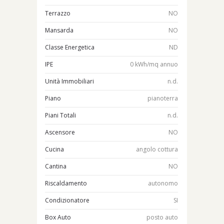
Terrazzo
NO
Mansarda
NO
Classe Energetica
ND
IPE
0 kWh/mq annuo
Unità Immobiliari
n.d.
Piano
pianoterra
Piani Totali
n.d.
Ascensore
NO
Cucina
angolo cottura
Cantina
NO
Riscaldamento
autonomo
Condizionatore
SI
Box Auto
posto auto