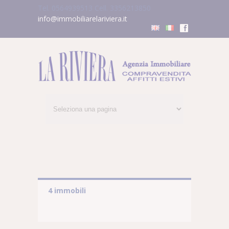
Tel. 0564939513
Cell. 3356213850
info@immobiliarelariviera.it
f
4 immobili