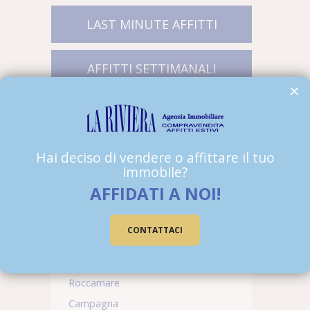
LAST MINUTE AFFITTI
AFFITTI SETTIMANALI
×
Affitti estivi
Hai deciso di vendere o affittare il tuo
Fronte mare
immobile?
Vicino mare
AFFIDATI A NOI!
Collina
Borgo Medioevale
CONTATTACI
Riva del sole
Rocchette
Roccamare
Campagna