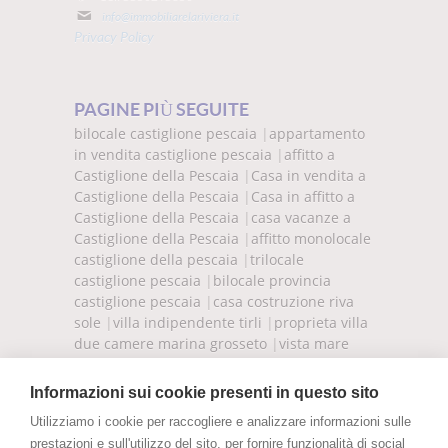
info@immobiliarelariviera.it
Privacy Policy
PAGINE PIÙ SEGUITE
bilocale castiglione pescaia
|
appartamento
in vendita castiglione pescaia
|
affitto a
Castiglione della Pescaia
|
Casa in vendita a
Castiglione della Pescaia
|
Casa in affitto a
Castiglione della Pescaia
|
casa vacanze a
Castiglione della Pescaia
|
affitto monolocale
castiglione della pescaia
|
trilocale
castiglione pescaia
|
bilocale provincia
castiglione pescaia
|
casa costruzione riva
sole
|
villa indipendente tirli
|
proprieta villa
due camere marina grosseto
|
vista mare
castiglione pescaia
|
villa mare riva sole
|
case vista mare marina grosseto
|
villa vista
Informazioni sui cookie presenti in questo sito
mare punta ala
|
Utilizziamo i cookie per raccogliere e analizzare informazioni sulle
prestazioni e sull'utilizzo del sito, per fornire funzionalità di social