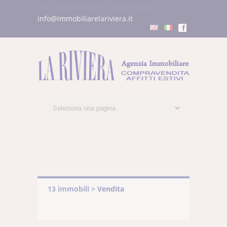
Tel. 0564939513
Cell. 3356213850
info@immobiliarelariviera.it
f
13 immobili >
Vendita