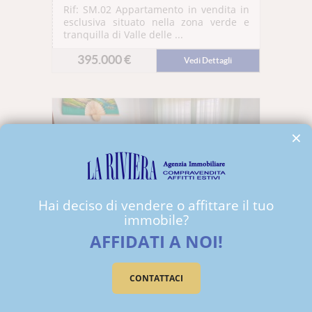
Rif: SM.02
Appartamento in vendita in
esclusiva situato nella zona verde e
tranquilla di Valle delle ...
395.000 €
Vedi Dettagli
×
Hai deciso di vendere o affittare il tuo
immobile?
AFFIDATI A NOI!
VENDITA APPARTAMENTO
CASTIGLIONE DELLA PESCAIA
CONTATTACI
PINETINA SUD
Rif: BAN.05
Appartamento situato