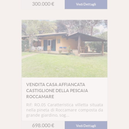
300.000 €
Vedi Dettagli
VENDITA CASA AFFIANCATA
CASTIGLIONE DELLA PESCAIA
ROCCAMARE
Rif: RO.05
Caratteristica villetta situata
nella pineta di Roccamare composta da
grande giardino, sog...
698.000 €
Vedi Dettagli